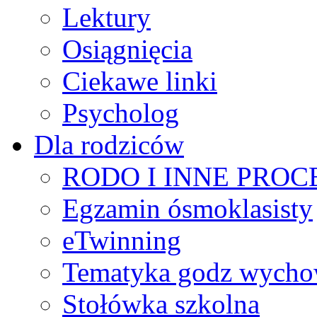
Lektury
Osiągnięcia
Ciekawe linki
Psycholog
Dla rodziców
RODO I INNE PRO
Egzamin ósmoklasisty
eTwinning
Tematyka godz wych
Stołówka szkolna