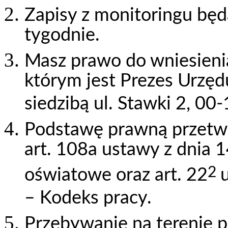
Zapisy z monitoringu bę
tygodnie.
Masz prawo do wniesienia
którym jest Prezes Urz
siedzibą ul. Stawki 2, 0
Podstawę prawną przetwa
art. 108a ustawy z dnia 
2
oświatowe oraz art. 22
– Kodeks pracy.
Przebywanie na terenie p