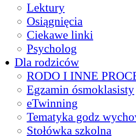
Lektury
Osiągnięcia
Ciekawe linki
Psycholog
Dla rodziców
RODO I INNE PRO
Egzamin ósmoklasisty
eTwinning
Tematyka godz wych
Stołówka szkolna