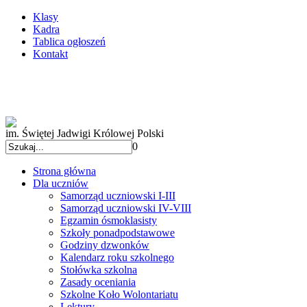
Klasy
Kadra
Tablica ogłoszeń
Kontakt
im. Świętej Jadwigi Królowej Polski
0
Strona główna
Dla uczniów
Samorząd uczniowski I-III
Samorząd uczniowski IV-VIII
Egzamin ósmoklasisty
Szkoły ponadpodstawowe
Godziny dzwonków
Kalendarz roku szkolnego
Stołówka szkolna
Zasady oceniania
Szkolne Koło Wolontariatu
Lektury