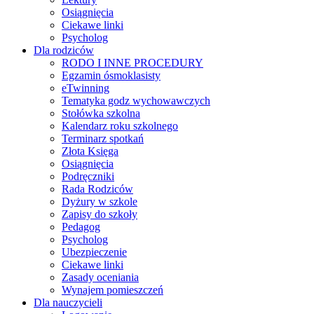
Osiągnięcia
Ciekawe linki
Psycholog
Dla rodziców
RODO I INNE PROCEDURY
Egzamin ósmoklasisty
eTwinning
Tematyka godz wychowawczych
Stołówka szkolna
Kalendarz roku szkolnego
Terminarz spotkań
Złota Księga
Osiągnięcia
Podręczniki
Rada Rodziców
Dyżury w szkole
Zapisy do szkoły
Pedagog
Psycholog
Ubezpieczenie
Ciekawe linki
Zasady oceniania
Wynajem pomieszczeń
Dla nauczycieli