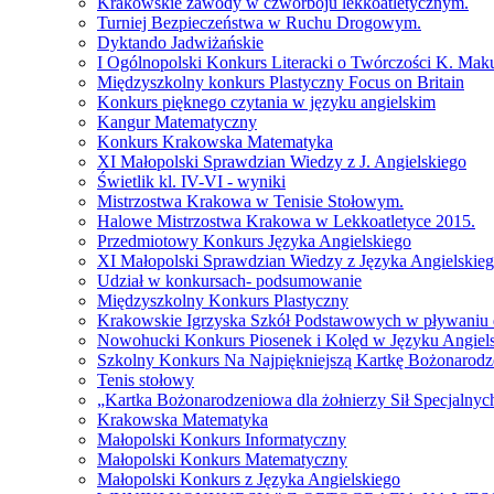
Krakowskie zawody w czwórboju lekkoatletycznym.
Turniej Bezpieczeństwa w Ruchu Drogowym.
Dyktando Jadwiżańskie
I Ogólnopolski Konkurs Literacki o Twórczości K. Mak
Międzyszkolny konkurs Plastyczny Focus on Britain
Konkurs pięknego czytania w języku angielskim
Kangur Matematyczny
Konkurs Krakowska Matematyka
XI Małopolski Sprawdzian Wiedzy z J. Angielskiego
Świetlik kl. IV-VI - wyniki
Mistrzostwa Krakowa w Tenisie Stołowym.
Halowe Mistrzostwa Krakowa w Lekkoatletyce 2015.
Przedmiotowy Konkurs Języka Angielskiego
XI Małopolski Sprawdzian Wiedzy z Języka Angielskie
Udział w konkursach- podsumowanie
Międzyszkolny Konkurs Plastyczny
Krakowskie Igrzyska Szkół Podstawowych w pływaniu
Nowohucki Konkurs Piosenek i Kolęd w Języku Angiel
Szkolny Konkurs Na Najpiękniejszą Kartkę Bożonarod
Tenis stołowy
„Kartka Bożonarodzeniowa dla żołnierzy Sił Specjalnyc
Krakowska Matematyka
Małopolski Konkurs Informatyczny
Małopolski Konkurs Matematyczny
Małopolski Konkurs z Języka Angielskiego