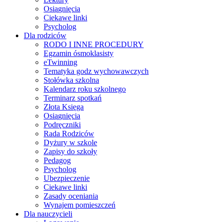
Osiągnięcia
Ciekawe linki
Psycholog
Dla rodziców
RODO I INNE PROCEDURY
Egzamin ósmoklasisty
eTwinning
Tematyka godz wychowawczych
Stołówka szkolna
Kalendarz roku szkolnego
Terminarz spotkań
Złota Księga
Osiągnięcia
Podręczniki
Rada Rodziców
Dyżury w szkole
Zapisy do szkoły
Pedagog
Psycholog
Ubezpieczenie
Ciekawe linki
Zasady oceniania
Wynajem pomieszczeń
Dla nauczycieli