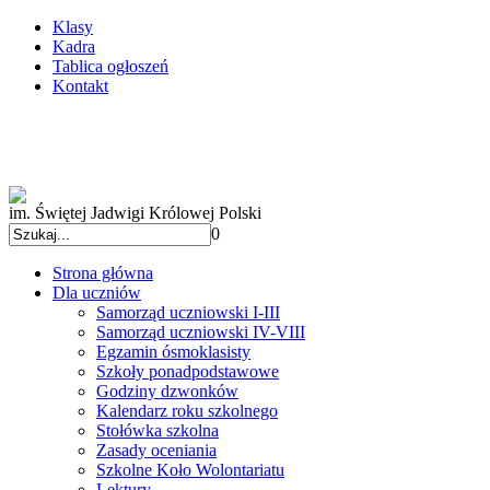
Klasy
Kadra
Tablica ogłoszeń
Kontakt
im. Świętej Jadwigi Królowej Polski
0
Strona główna
Dla uczniów
Samorząd uczniowski I-III
Samorząd uczniowski IV-VIII
Egzamin ósmoklasisty
Szkoły ponadpodstawowe
Godziny dzwonków
Kalendarz roku szkolnego
Stołówka szkolna
Zasady oceniania
Szkolne Koło Wolontariatu
Lektury