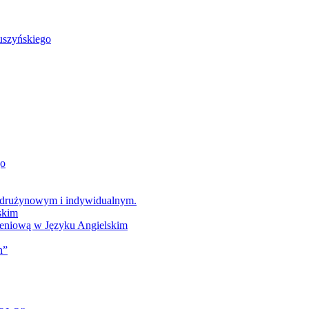
uszyńskiego
go
 drużynowym i indywidualnym.
skim
zeniową w Języku Angielskim
h”