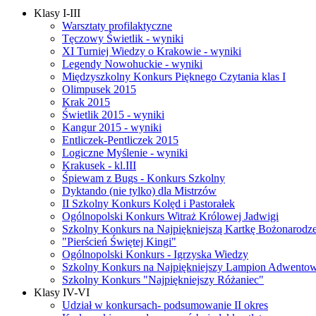
Klasy I-III
Warsztaty profilaktyczne
Tęczowy Świetlik - wyniki
XI Turniej Wiedzy o Krakowie - wyniki
Legendy Nowohuckie - wyniki
Międzyszkolny Konkurs Pięknego Czytania klas I
Olimpusek 2015
Krak 2015
Świetlik 2015 - wyniki
Kangur 2015 - wyniki
Entliczek-Pentliczek 2015
Logiczne Myślenie - wyniki
Krakusek - kl.III
Śpiewam z Bugs - Konkurs Szkolny
Dyktando (nie tylko) dla Mistrzów
II Szkolny Konkurs Kolęd i Pastorałek
Ogólnopolski Konkurs Witraż Królowej Jadwigi
Szkolny Konkurs na Najpiękniejszą Kartkę Bożonarodz
"Pierścień Świętej Kingi"
Ogólnopolski Konkurs - Igrzyska Wiedzy
Szkolny Konkurs na Najpiękniejszy Lampion Adwento
Szkolny Konkurs "Najpiękniejszy Różaniec"
Klasy IV-VI
Udział w konkursach- podsumowanie II okres