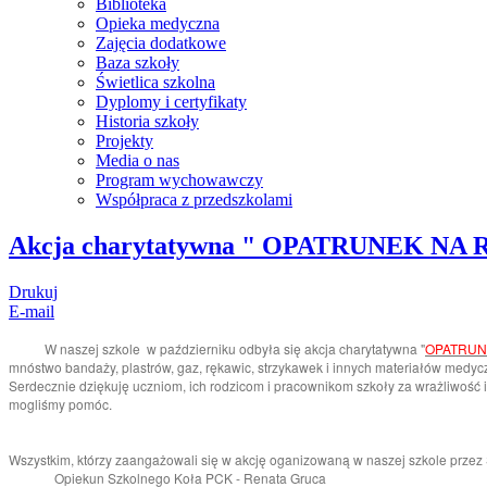
Biblioteka
Opieka medyczna
Zajęcia dodatkowe
Baza szkoły
Świetlica szkolna
Dyplomy i certyfikaty
Historia szkoły
Projekty
Media o nas
Program wychowawczy
Współpraca z przedszkolami
Akcja charytatywna " OPATRUNEK NA
Drukuj
E-mail
W naszej szkole w październiku odbyła się akcja charytatywna "
OPATRUN
mnóstwo bandaży, plastrów, gaz, rękawic, strzykawek i innych materiałów medyc
Serdecznie dziękuję uczniom, ich rodzicom i pracownikom szkoły za wrażliwość 
mogliśmy pomóc.
Wszystkim, którzy zaangażowali się w akcję oganizowaną w naszej szkole przez 
Opiekun Szkolnego Koła PCK - Renata Gruca