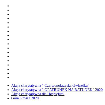
Akcja charytatywna " Czerwonokrzyska Gwiazdka"
Akcja charytatywna " OPATRUNEK NA RATUNEK" 2020
Akcja charytatywna dla Hospicjum.
Góra Grosza 2020