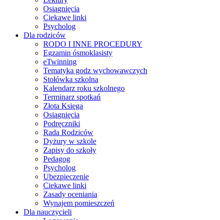
Osiągnięcia
Ciekawe linki
Psycholog
Dla rodziców
RODO I INNE PROCEDURY
Egzamin ósmoklasisty
eTwinning
Tematyka godz wychowawczych
Stołówka szkolna
Kalendarz roku szkolnego
Terminarz spotkań
Złota Księga
Osiągnięcia
Podręczniki
Rada Rodziców
Dyżury w szkole
Zapisy do szkoły
Pedagog
Psycholog
Ubezpieczenie
Ciekawe linki
Zasady oceniania
Wynajem pomieszczeń
Dla nauczycieli