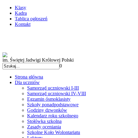
Klasy
Kadra
Tablica ogłoszeń
Kontakt
im. Świętej Jadwigi Królowej Polski
0
Strona główna
Dla uczniów
Samorząd uczniowski I-III
Samorząd uczniowski IV-VIII
Egzamin ósmoklasisty
Szkoły ponadpodstawowe
Godziny dzwonków
Kalendarz roku szkolnego
Stołówka szkolna
Zasady oceniania
Szkolne Koło Wolontariatu
Lektury