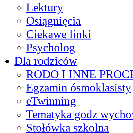
Lektury
Osiągnięcia
Ciekawe linki
Psycholog
Dla rodziców
RODO I INNE PRO
Egzamin ósmoklasisty
eTwinning
Tematyka godz wych
Stołówka szkolna