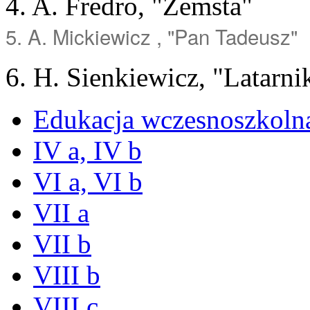
4. A. Fredro, "Zemsta"
5. A. Mickiewicz , "Pan Tadeusz"
6. H. Sienkiewicz, "Latarni
Edukacja wczesnoszkoln
IV a, IV b
VI a, VI b
VII a
VII b
VIII b
VIII c