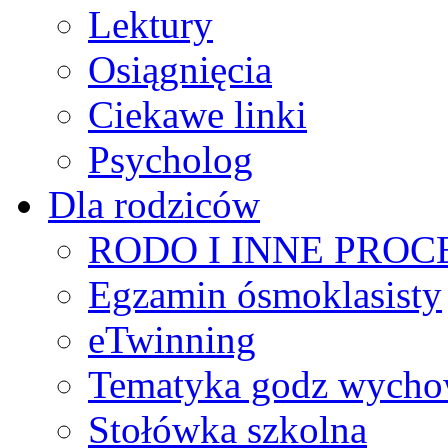
Lektury
Osiągnięcia
Ciekawe linki
Psycholog
Dla rodziców
RODO I INNE PRO
Egzamin ósmoklasisty
eTwinning
Tematyka godz wych
Stołówka szkolna