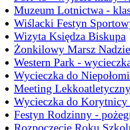
Muzeum Lotnictwa - kla
Wiślacki Festyn Sportow
Wizyta Księdza Biskupa
Żonkilowy Marsz Nadzie
Western Park - wycieczka 
Wycieczka do Niepołomic
Meeting Lekkoatletyczn
Wycieczka do Korytnicy -
Festyn Rodzinny - pożegn
Rozpoczęcie Roku Szkol