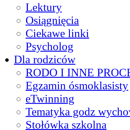
Lektury
Osiągnięcia
Ciekawe linki
Psycholog
Dla rodziców
RODO I INNE PRO
Egzamin ósmoklasisty
eTwinning
Tematyka godz wych
Stołówka szkolna