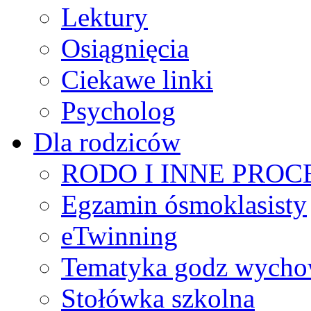
Lektury
Osiągnięcia
Ciekawe linki
Psycholog
Dla rodziców
RODO I INNE PRO
Egzamin ósmoklasisty
eTwinning
Tematyka godz wych
Stołówka szkolna