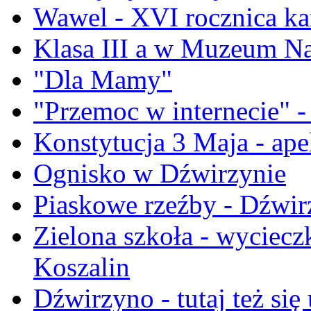
Wawel - XVI rocznica ka
Klasa III a w Muzeum 
"Dla Mamy"
"Przemoc w internecie" -
Konstytucja 3 Maja - ape
Ognisko w Dźwirzynie
Piaskowe rzeźby - Dźwi
Zielona szkoła - wyciecz
Koszalin
Dźwirzyno - tutaj też się