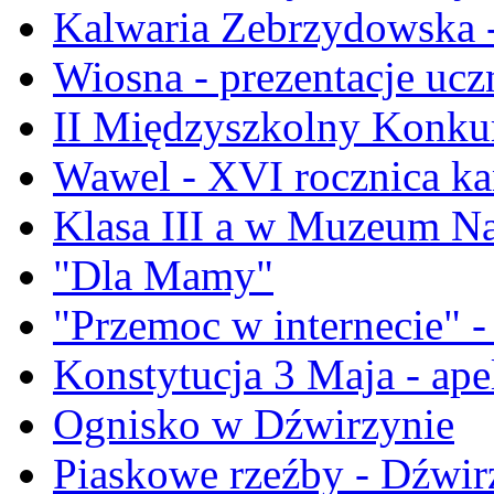
Kalwaria Zebrzydowska -
Wiosna - prezentacje ucz
II Międzyszkolny Konku
Wawel - XVI rocznica ka
Klasa III a w Muzeum 
"Dla Mamy"
"Przemoc w internecie" -
Konstytucja 3 Maja - ape
Ognisko w Dźwirzynie
Piaskowe rzeźby - Dźwi