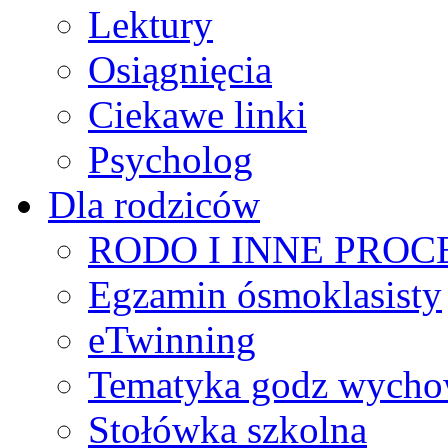
Lektury
Osiągnięcia
Ciekawe linki
Psycholog
Dla rodziców
RODO I INNE PRO
Egzamin ósmoklasisty
eTwinning
Tematyka godz wych
Stołówka szkolna