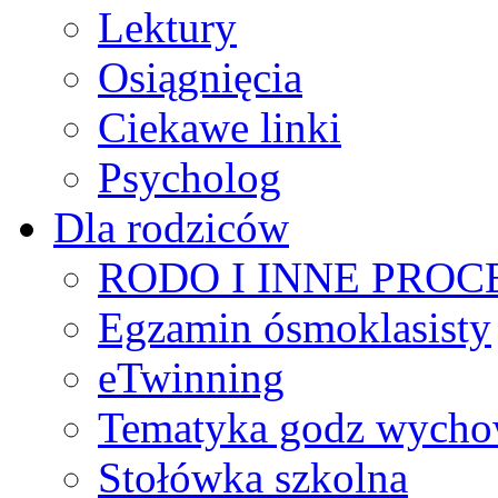
Lektury
Osiągnięcia
Ciekawe linki
Psycholog
Dla rodziców
RODO I INNE PRO
Egzamin ósmoklasisty
eTwinning
Tematyka godz wych
Stołówka szkolna