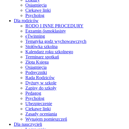
Osiągnięcia
Ciekawe linki
Psycholog
Dla rodziców
RODO I INNE PROCEDURY
Egzamin ósmoklasisty
eTwinning
Tematyka godz wychowawczych
Stołówka szkolna
Kalendarz roku szkolnego
Terminarz spotkań
Złota Księga
Osiągnięcia
Podręczniki
Rada Rodziców
Dyżury w szkole
Zapisy do szkoły
Pedagog
Psycholog
Ubezpieczenie
Ciekawe linki
Zasady oceniania
Wynajem pomieszczeń
Dla nauczycieli