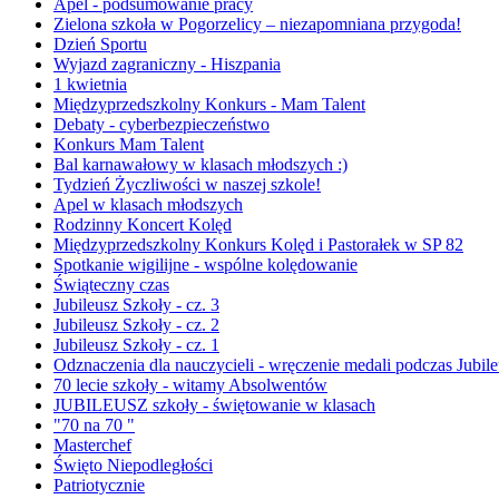
Apel - podsumowanie pracy
Zielona szkoła w Pogorzelicy – niezapomniana przygoda!
Dzień Sportu
Wyjazd zagraniczny - Hiszpania
1 kwietnia
Międzyprzedszkolny Konkurs - Mam Talent
Debaty - cyberbezpieczeństwo
Konkurs Mam Talent
Bal karnawałowy w klasach młodszych :)
Tydzień Życzliwości w naszej szkole!
Apel w klasach młodszych
Rodzinny Koncert Kolęd
Międzyprzedszkolny Konkurs Kolęd i Pastorałek w SP 82
Spotkanie wigilijne - wspólne kolędowanie
Świąteczny czas
Jubileusz Szkoły - cz. 3
Jubileusz Szkoły - cz. 2
Jubileusz Szkoły - cz. 1
Odznaczenia dla nauczycieli - wręczenie medali podczas Jubil
70 lecie szkoły - witamy Absolwentów
JUBILEUSZ szkoły - świętowanie w klasach
"70 na 70 "
Masterchef
Święto Niepodległości
Patriotycznie