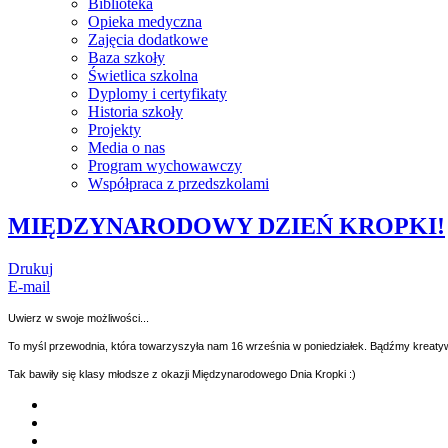
Biblioteka
Opieka medyczna
Zajęcia dodatkowe
Baza szkoły
Świetlica szkolna
Dyplomy i certyfikaty
Historia szkoły
Projekty
Media o nas
Program wychowawczy
Współpraca z przedszkolami
MIĘDZYNARODOWY DZIEŃ KROPKI!
Drukuj
E-mail
Uwierz w swoje możliwości...
To myśl przewodnia, która towarzyszyła nam 16 września w poniedziałek. Bądźmy kreatywn
Tak bawiły się klasy młodsze z okazji Międzynarodowego Dnia Kropki :)