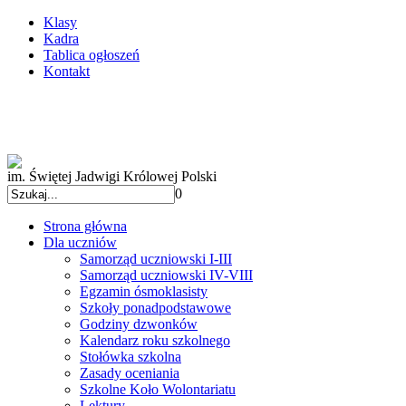
Klasy
Kadra
Tablica ogłoszeń
Kontakt
im. Świętej Jadwigi Królowej Polski
0
Strona główna
Dla uczniów
Samorząd uczniowski I-III
Samorząd uczniowski IV-VIII
Egzamin ósmoklasisty
Szkoły ponadpodstawowe
Godziny dzwonków
Kalendarz roku szkolnego
Stołówka szkolna
Zasady oceniania
Szkolne Koło Wolontariatu
Lektury