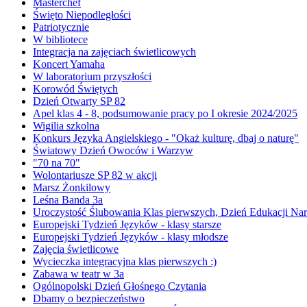
Masterchef
Święto Niepodległości
Patriotycznie
W bibliotece
Integracja na zajęciach świetlicowych
Koncert Yamaha
W laboratorium przyszłości
Korowód Świętych
Dzień Otwarty SP 82
Apel klas 4 - 8, podsumowanie pracy po I okresie 2024/2025
Wigilia szkolna
Konkurs Języka Angielskiego - "Okaż kulturę, dbaj o naturę"
Światowy Dzień Owoców i Warzyw
"70 na 70"
Wolontariusze SP 82 w akcji
Marsz Żonkilowy
Leśna Banda 3a
Uroczystość Ślubowania Klas pierwszych, Dzień Edukacji Na
Europejski Tydzień Języków - klasy starsze
Europejski Tydzień Języków - klasy młodsze
Zajęcia świetlicowe
Wycieczka integracyjna klas pierwszych :)
Zabawa w teatr w 3a
Ogólnopolski Dzień Głośnego Czytania
Dbamy o bezpieczeństwo