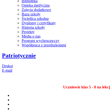
Biblioteka
Opieka medyczna
Zajęcia dodatkowe
Baza szkoły
Świetlica szkolna
Dyplomy i certyfikaty
Historia szkoły
Projekty
Media o nas
Program wychowawczy
Współpraca z przedszkolami
Patriotycznie
Drukuj
E-mail
Uczniowie klas 5 - 8 na lek