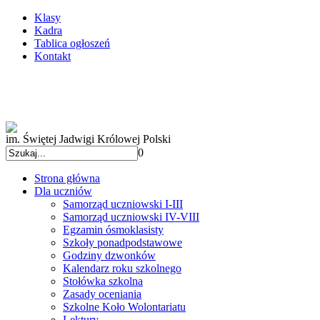
Klasy
Kadra
Tablica ogłoszeń
Kontakt
im. Świętej Jadwigi Królowej Polski
0
Strona główna
Dla uczniów
Samorząd uczniowski I-III
Samorząd uczniowski IV-VIII
Egzamin ósmoklasisty
Szkoły ponadpodstawowe
Godziny dzwonków
Kalendarz roku szkolnego
Stołówka szkolna
Zasady oceniania
Szkolne Koło Wolontariatu
Lektury