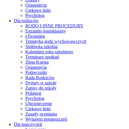
Osiągnięcia
Ciekawe linki
Psycholog
Dla rodziców
RODO I INNE PROCEDURY
Egzamin ósmoklasisty
eTwinning
Tematyka godz wychowawczych
Stołówka szkolna
Kalendarz roku szkolnego
Terminarz spotkań
Złota Księga
Osiągnięcia
Podręczniki
Rada Rodziców
Dyżury w szkole
Zapisy do szkoły
Pedagog
Psycholog
Ubezpieczenie
Ciekawe linki
Zasady oceniania
Wynajem pomieszczeń
Dla nauczycieli