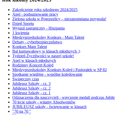
Zakończenie roku szkolnego 2024/2025
Apel - podsumowanie pracy
Zielona szkoła w Pogorzelicy – niezapomniana przygoda!
Dzień Sportu
Wyjazd zagraniczny - Hiszpania
1 kwietnia
Międzyprzedszkolny Konkurs - Mam Talent
Debaty - cyberbezpieczeństwo
Konkurs Mam Talent
Bal karnawałowy w klasach młodszych :)
Tydzień Życzliwości w naszej szkole!
Apel w klasach młodszych
Rodzinny Koncert Kolęd
Międzyprzedszkolny Konkurs Kolęd i Pastorałek w SP 82
Spotkanie wigilijne - wspólne kolędowanie
Świąteczny czas
Jubileusz Szkoły - cz. 3
Jubileusz Szkoły - cz. 2
Jubileusz Szkoły - cz. 1
Odznaczenia dla nauczycieli - wręczenie medali podczas Jubil
70 lecie szkoły - witamy Absolwentów
JUBILEUSZ szkoły - świętowanie w klasach
"70 na 70 "