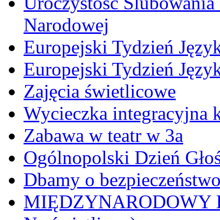
Uroczystość Ślubowania 
Narodowej
Europejski Tydzień Język
Europejski Tydzień Języ
Zajęcia świetlicowe
Wycieczka integracyjna k
Zabawa w teatr w 3a
Ogólnopolski Dzień Gło
Dbamy o bezpieczeństw
MIĘDZYNARODOWY D