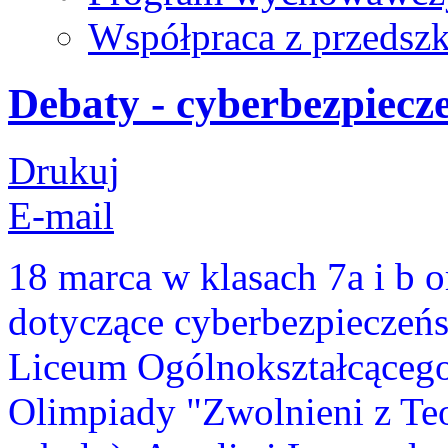
Współpraca z przedsz
Debaty - cyberbezpiecz
Drukuj
E-mail
18 marca w klasach 7a i b o
dotyczące cyberbezpieczeńs
Liceum Ogólnokształcąceg
Olimpiady "Zwolnieni z Teor