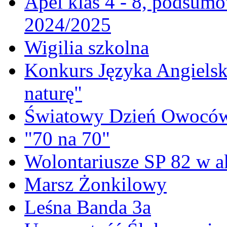
Apel klas 4 - 8, podsumo
2024/2025
Wigilia szkolna
Konkurs Języka Angielski
naturę"
Światowy Dzień Owoców
"70 na 70"
Wolontariusze SP 82 w a
Marsz Żonkilowy
Leśna Banda 3a