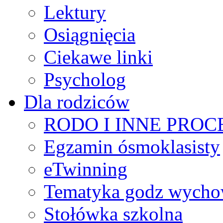
Lektury
Osiągnięcia
Ciekawe linki
Psycholog
Dla rodziców
RODO I INNE PRO
Egzamin ósmoklasisty
eTwinning
Tematyka godz wych
Stołówka szkolna