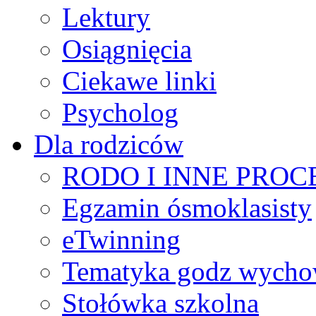
Lektury
Osiągnięcia
Ciekawe linki
Psycholog
Dla rodziców
RODO I INNE PRO
Egzamin ósmoklasisty
eTwinning
Tematyka godz wych
Stołówka szkolna