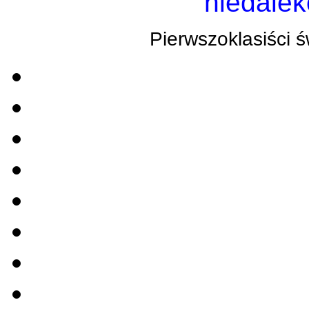
niedale
Pierwszoklasiści św