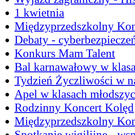
1 kwietnia
Międzyprzedszkolny Kon
Debaty - cyberbezpiecze
Konkurs Mam Talent
Bal karnawałowy w klasa
Tydzień Życzliwości w na
Apel w klasach młodszy
Rodzinny Koncert Kolęd
Międzyprzedszkolny Konk
Spotkanie wigilijne - ws