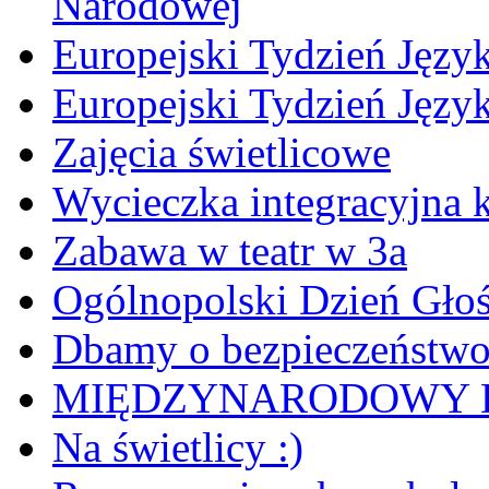
Narodowej
Europejski Tydzień Język
Europejski Tydzień Języ
Zajęcia świetlicowe
Wycieczka integracyjna k
Zabawa w teatr w 3a
Ogólnopolski Dzień Gło
Dbamy o bezpieczeństw
MIĘDZYNARODOWY D
Na świetlicy :)