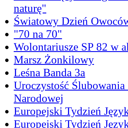
naturę"
Światowy Dzień Owoców
"70 na 70"
Wolontariusze SP 82 w a
Marsz Żonkilowy
Leśna Banda 3a
Uroczystość Ślubowania 
Narodowej
Europejski Tydzień Język
Europejski Tydzień Języ