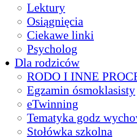
Lektury
Osiągnięcia
Ciekawe linki
Psycholog
Dla rodziców
RODO I INNE PRO
Egzamin ósmoklasisty
eTwinning
Tematyka godz wych
Stołówka szkolna