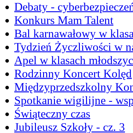
Debaty - cyberbezpiecze
Konkurs Mam Talent
Bal karnawałowy w klasa
Tydzień Życzliwości w na
Apel w klasach młodszy
Rodzinny Koncert Kolęd
Międzyprzedszkolny Konk
Spotkanie wigilijne - ws
Świąteczny czas
Jubileusz Szkoły - cz. 3