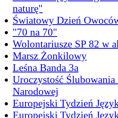
naturę"
Światowy Dzień Owoców
"70 na 70"
Wolontariusze SP 82 w a
Marsz Żonkilowy
Leśna Banda 3a
Uroczystość Ślubowania 
Narodowej
Europejski Tydzień Język
Europejski Tydzień Języ