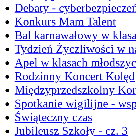
Debaty - cyberbezpiecze
Konkurs Mam Talent
Bal karnawałowy w klasa
Tydzień Życzliwości w na
Apel w klasach młodszy
Rodzinny Koncert Kolęd
Międzyprzedszkolny Konk
Spotkanie wigilijne - ws
Świąteczny czas
Jubileusz Szkoły - cz. 3