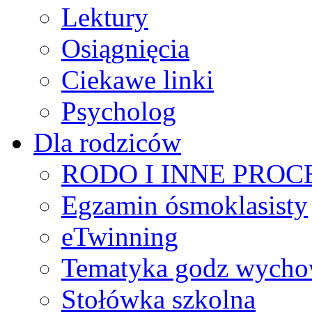
Lektury
Osiągnięcia
Ciekawe linki
Psycholog
Dla rodziców
RODO I INNE PRO
Egzamin ósmoklasisty
eTwinning
Tematyka godz wych
Stołówka szkolna