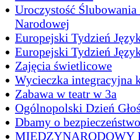
Uroczystość Ślubowania 
Narodowej
Europejski Tydzień Język
Europejski Tydzień Języ
Zajęcia świetlicowe
Wycieczka integracyjna k
Zabawa w teatr w 3a
Ogólnopolski Dzień Gło
Dbamy o bezpieczeństw
MIĘDZYNARODOWY D