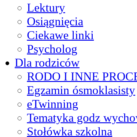
Lektury
Osiągnięcia
Ciekawe linki
Psycholog
Dla rodziców
RODO I INNE PRO
Egzamin ósmoklasisty
eTwinning
Tematyka godz wych
Stołówka szkolna