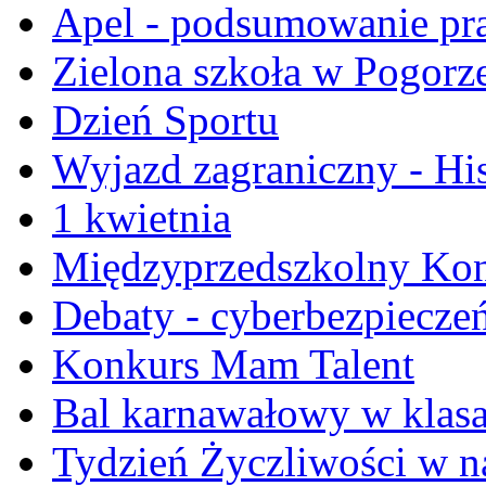
Apel - podsumowanie pr
Zielona szkoła w Pogorz
Dzień Sportu
Wyjazd zagraniczny - Hi
1 kwietnia
Międzyprzedszkolny Kon
Debaty - cyberbezpiecze
Konkurs Mam Talent
Bal karnawałowy w klasa
Tydzień Życzliwości w na