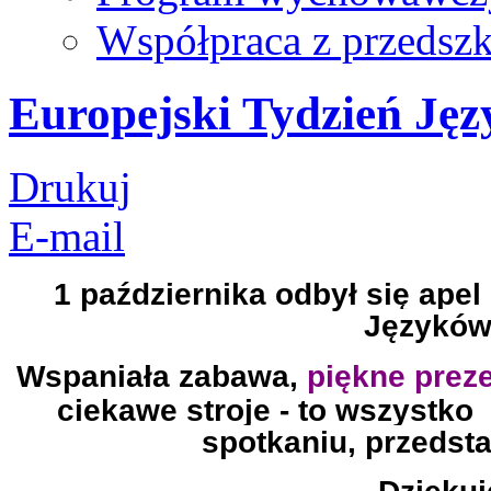
Współpraca z przedsz
Europejski Tydzień Jęz
Drukuj
E-mail
1 października odbył się ape
Języków 
Wspaniała zabawa,
piękne prez
ciekawe stroje - to wszystko
spotkaniu, przedst