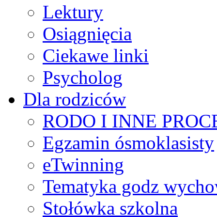
Lektury
Osiągnięcia
Ciekawe linki
Psycholog
Dla rodziców
RODO I INNE PRO
Egzamin ósmoklasisty
eTwinning
Tematyka godz wych
Stołówka szkolna